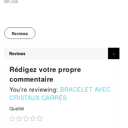
BR-038
Reviews
Reviews
Rédigez votre propre
commentaire
You're reviewing:
BRACELET AVEC
CRISTAUX CARRÉS
Qualité
1
2
3
4
5