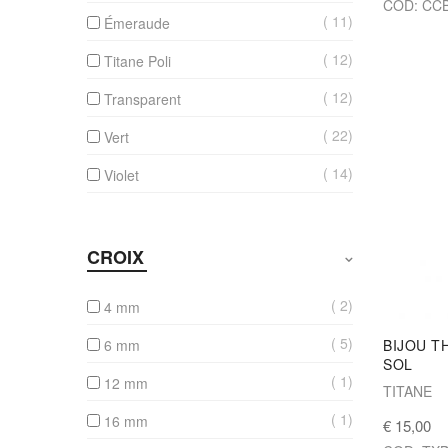
COD: CC
11
Émeraude
12
Titane Poli
12
Transparent
22
Vert
14
Violet
CROIX
2
4 mm
5
BIJOU T
6 mm
SOL
1
12 mm
TITANE
1
16 mm
€ 15,00