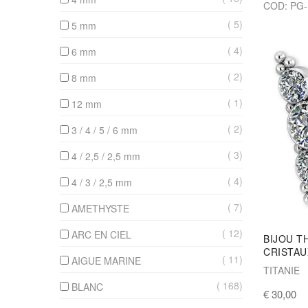
COD: PG
5
5 mm
4
6 mm
2
8 mm
1
12 mm
2
3 / 4 / 5 / 6 mm
3
4 / 2,5 / 2,5 mm
4
4 / 3 / 2,5 mm
7
AMETHYSTE
12
ARC EN CIEL
BIJOU T
CRISTAU
11
AIGUE MARINE
TITANIE
168
BLANC
€ 30,00