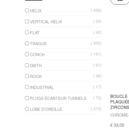
436
HELIX
20
VERTICAL HELIX
42
FLAT
205
TRAGUS
151
CONCH
61
DAITH
38
ROOK
17
INDUSTRIAL
BOUCLE 
72
PLUGS ÉCARTEUR TUNNELS
PLAQUÉ
ZIRCONS
373
LOBE D'OREILLE
CHROME-
€ 33,00