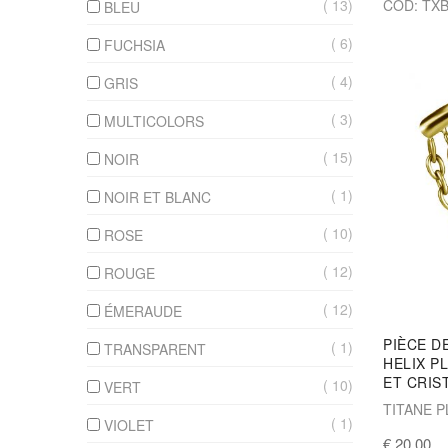
COD: TXB
13
BLEU
6
FUCHSIA
4
GRIS
3
MULTICOLORS
15
NOIR
1
NOIR ET BLANC
10
ROSE
12
ROUGE
12
ÉMERAUDE
PIÈCE D
1
TRANSPARENT
HELIX P
ET CRIS
10
VERT
TITANE P
1
VIOLET
€ 20,00