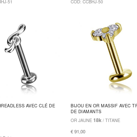
BHJ-51
COD: CCBHJ-50
HREADLESS AVEC CLÉ DE
BIJOU EN OR MASSIF AVEC T
DE DIAMANTS
18k
OR JAUNE
/ TITANE
€ 91,00