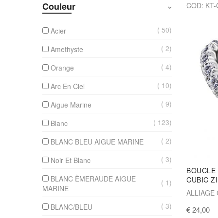
Couleur
COD: KT
50
Acier
2
Amethyste
4
Orange
10
Arc En Ciel
9
Aigue Marine
123
Blanc
2
BLANC BLEU AIGUE MARINE
3
Noir Et Blanc
BOUCLE 
BLANC ÈMERAUDE AIGUE
CUBIC Z
1
MARINE
ALLIAGE
3
BLANC/BLEU
€ 24,00