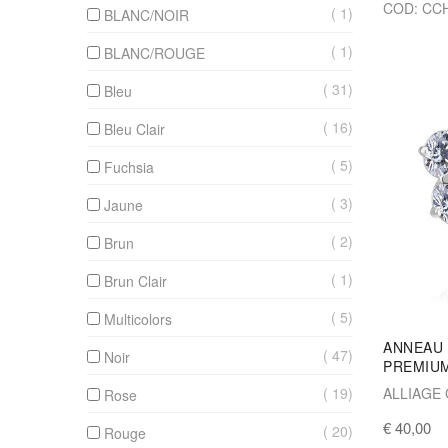
COD: CC
1
BLANC/NOIR
1
BLANC/ROUGE
31
Bleu
16
Bleu Clair
5
Fuchsia
3
Jaune
2
Brun
1
Brun Clair
5
Multicolors
ANNEAU 
47
Noir
PREMIU
19
ALLIAGE
Rose
€ 40,00
20
Rouge