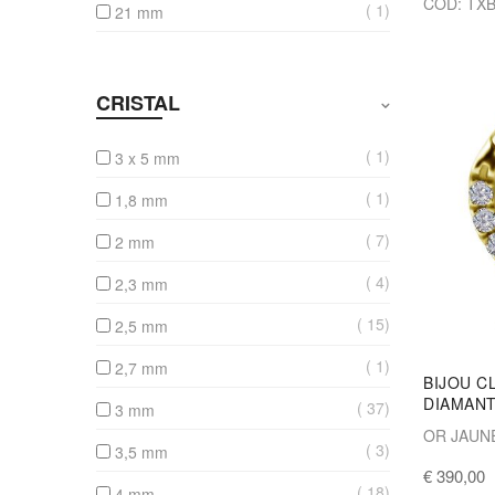
COD: TXB
1
21 mm
CRISTAL
1
3 x 5 mm
1
1,8 mm
7
2 mm
4
2,3 mm
15
2,5 mm
1
2,7 mm
BIJOU C
DIAMAN
37
3 mm
OR JAUN
3
3,5 mm
€ 390,00
18
4 mm