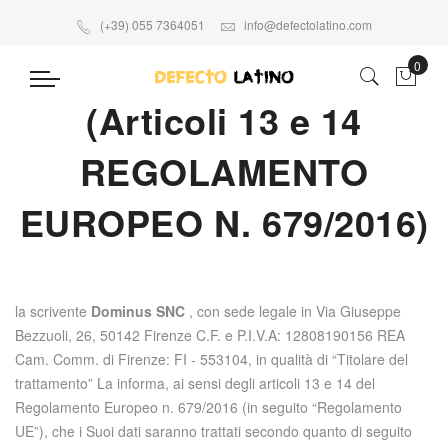
(+39) 055 7364051
info@defectolatino.com
Accueil
Informativa sulla privacy
(Articoli 13 e 14
REGOLAMENTO
EUROPEO N. 679/2016)
la scrivente
Dominus SNC
, con sede legale in
Via Giuseppe
Bezzuoli, 26, 50142 Firenze
C.F. e P.I.V.A
: 12808190156
REA
Cam. Comm. di Firenze: FI - 553104
, in qualità di “Titolare del
trattamento” La informa, ai sensi degli articoli 13 e 14 del
Regolamento Europeo n. 679/2016 (in seguito “Regolamento
UE”), che i Suoi dati saranno trattati secondo quanto di seguito