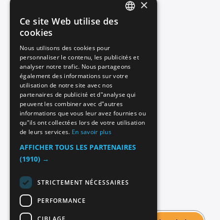
×
Retours et échanges
Livraison et paiements
Ce site Web utilise des
ENGLISH
cookies
Contactez nous
ITALIAN
Nous utilisons des cookies pour
personnaliser le contenu, les publicités et
GERMAN
analyser notre trafic. Nous partageons
Service Clients
SPANISH
également des informations sur votre
utilisation de notre site avec nos
FRENCH
partenaires de publicité et d"analyse qui
Conditions de vente
peuvent les combiner avec d"autres
ENGLISH
informations que vous leur avez fournies ou
Conditions d'utilisation
qu"ils ont collectées lors de votre utilisation
de leurs services.
En savoir plus
Politique de confidentialité
AFFICHER TOUS LES PARTENAIRES
Politique de Cookie
(1910) →
STRICTEMENT NÉCESSAIRES
Iscriviti alla nostra newsletter
PERFORMANCE
CIBLAGE